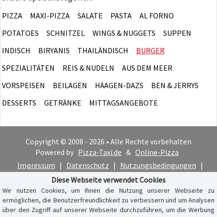
PIZZA
MAXI-PIZZA
SALATE
PASTA
AL FORNO
POTATOES
SCHNITZEL
WINGS & NUGGETS
SUPPEN
INDISCH
BIRYANIS
THAILÄNDISCH
BURGER
SPEZIALITÄTEN
REIS & NUDELN
AUS DEM MEER
VORSPEISEN
BEILAGEN
HÄAGEN-DAZS
BEN & JERRYS
DESSERTS
GETRÄNKE
MITTAGSANGEBOTE
Copyright © 2008 - 2026 • Alle Rechte vorbehalten
Powered by
Pizza-Taxi.de
&
Online-Pizza
Impressum
|
Datenschutz
|
Nutzungsbedingungen
|
Cookie-Hinweis
Diese Webseite verwendet Cookies
Wir nutzen Cookies, um Ihnen die Nutzung unserer Webseite zu
ermöglichen, die Benutzerfreundlichkeit zu verbessern und um Analysen
über den Zugriff auf unserer Webseite durchzuführen, um die Werbung