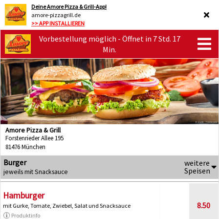
Deine Amore Pizza & Grill-App!
amore-pizzagrill.de
>> APP INSTALLIEREN
Vorbestellung möglich - Öffnet in 7 Std. 17
Min.
Amore Pizza & Grill
Forstenrieder Allee 195
81476 München
Burger
weitere
Speisen
jeweils mit Snacksauce
Hamburger
8.50
mit Gurke, Tomate, Zwiebel, Salat und Snacksauce
Produktinfo