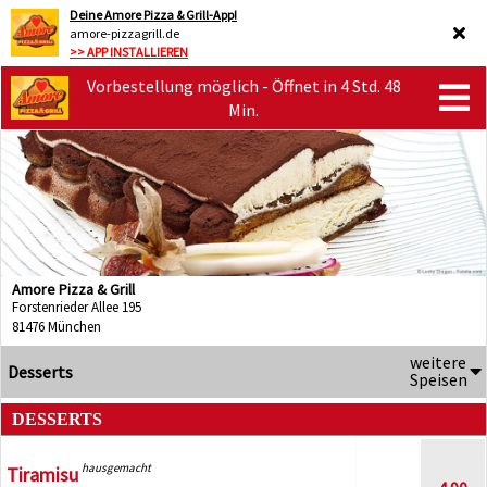
Deine Amore Pizza & Grill-App!
amore-pizzagrill.de
>> APP INSTALLIEREN
Vorbestellung möglich - Öffnet in 4 Std. 48
Min.
Amore Pizza & Grill
Forstenrieder Allee 195
81476 München
weitere
Desserts
Speisen
DESSERTS
hausgemacht
Tiramisu