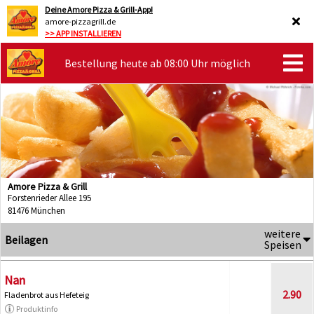
Deine Amore Pizza & Grill-App!
amore-pizzagrill.de
>> APP INSTALLIEREN
Bestellung heute ab 08:00 Uhr möglich
Amore Pizza & Grill
Forstenrieder Allee 195
81476 München
weitere
Beilagen
Speisen
Nan
2.90
Fladenbrot aus Hefeteig
Produktinfo