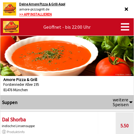
Deine Amore Pizza & Grill-App!
amore-pizzagrill.de
>> APP INSTALLIEREN
Geöffnet - bis 22:00 Uhr
Amore Pizza & Grill
Forstenrieder Allee 195
81476 München
weitere
Suppen
Speisen
Dal Shorba
5.50
indische Linsensuppe
Produktinfo