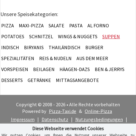
Unsere Speisekategorien:
PIZZA
MAXI-PIZZA
SALATE
PASTA
AL FORNO
POTATOES
SCHNITZEL
WINGS & NUGGETS
SUPPEN
INDISCH
BIRYANIS
THAILÄNDISCH
BURGER
SPEZIALITÄTEN
REIS & NUDELN
AUS DEM MEER
VORSPEISEN
BEILAGEN
HÄAGEN-DAZS
BEN & JERRYS
DESSERTS
GETRÄNKE
MITTAGSANGEBOTE
Copyright © 2008 - 2026 • Alle Rechte vorbehalten
Powered by
Pizza-Taxi.de
&
Online-Pizza
Impressum
|
Datenschutz
|
Nutzungsbedingungen
|
Cookie-Hinweis
Diese Webseite verwendet Cookies
Wir nutzen Cookies, um Ihnen die Nutzung unserer Webseite zu