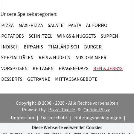
Unsere Speisekategorien:
PIZZA
MAXI-PIZZA
SALATE
PASTA
AL FORNO
POTATOES
SCHNITZEL
WINGS & NUGGETS
SUPPEN
INDISCH
BIRYANIS
THAILÄNDISCH
BURGER
SPEZIALITÄTEN
REIS & NUDELN
AUS DEM MEER
VORSPEISEN
BEILAGEN
HÄAGEN-DAZS
BEN & JERRYS
DESSERTS
GETRÄNKE
MITTAGSANGEBOTE
Copyright © 2008 - 2026 • Alle Rechte vorbehalten
Powered by
Pizza-Taxi.de
&
Online-Pizza
Impressum
|
Datenschutz
|
Nutzungsbedingungen
|
Cookie-Hinweis
Diese Webseite verwendet Cookies