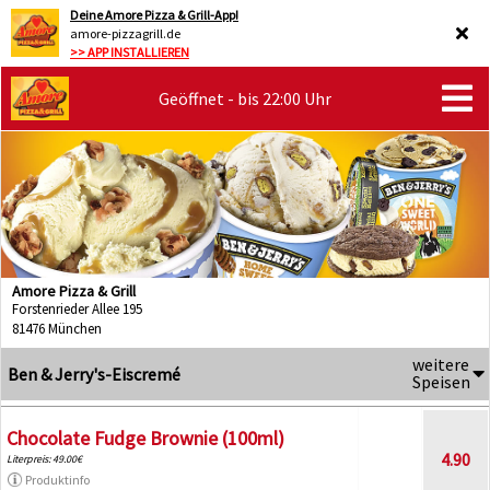
Deine Amore Pizza & Grill-App!
amore-pizzagrill.de
>> APP INSTALLIEREN
Geöffnet - bis 22:00 Uhr
Amore Pizza & Grill
Forstenrieder Allee 195
81476 München
weitere
Ben & Jerry's-Eiscremé
Speisen
Chocolate Fudge Brownie (100ml)
4.90
Literpreis: 49.00€
Produktinfo